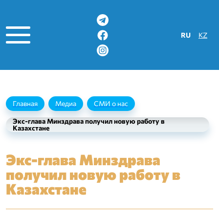
Выберите яз
RU
KZ
Главная
Медиа
СМИ о нас
Экс-глава Минздрава получил новую работу в
Казахстане
Экс-глава Минздрава
получил новую работу в
ации
Казахстане