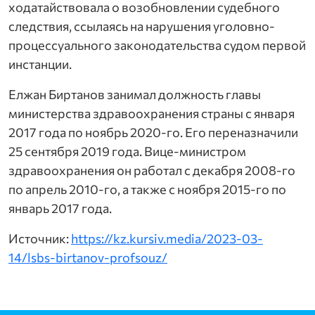
 профессиональный союз «KELESHEK»
ходатайствовала о возобновлении судебного
следствия, ссылаясь на нарушения уголовно-
ганизаций здравоохранения «Almaty-QM»
процессуального законодательства судом первой
инстанции.
нения «Qamqor»
Елжан Биртанов занимал должность главы
портсменов и работников в сфере спорта Тур
министерства здравоохранения страны с января
2017 года по ноябрь 2020-го. Его переназначили
25 сентября 2019 года. Вице-министром
здравоохранения он работал с декабря 2008-го
по апрель 2010-го, а также с ноября 2015-го по
январь 2017 года.
Источник:
https://kz.kursiv.media/2023-03-
14/lsbs-birtanov-profsouz/