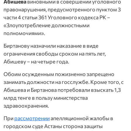
Абишева
виновными в совершении уголовного
правонарушения, предусмотренного пунктом 3
части 4 статьи 361 Уголовного кодекса РК –
«Злоупотребление должностными
полномочиями».
Биртанову назначили наказание в виде
ограничения свободы сроком на пять лет,
Абишеву – на четыре года.
Обоим осужденным пожизненно запрещено
занимать должности на госслужбе. Кроме того, с
рганизаций здравоохранения «DENSAULYQ»
Абишева и Биртанова потребовали взыскать 1,3
млрд тенге в пользу министерства
бюджетных организаций и смежных видов де
здравоохранения.
 «SENIM»
При
рассмотрении
апелляционной жалобы в
городском суде Астаны сторона защиты