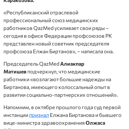
«Республиканский отраслевой
профессиональный союз медицинских
ях»
работников QazMed усиливает свои ряды –
сегодня в офисе Федерации профсоюзов РК
труда
представлен новый советник председателя
профсоюза Елжан Биртанов», – написала она.
врачу!
Председатель QazMed
Алиакпар
Матишев
подчеркнул, что медицинские
работники «возлагают большие надежды на
Биртанова, имеющего колоссальный опыт в
развитии социально-партнерских отношений».
Напомним, в октябре прошлого года суд первой
инстанции
признал
Елжана Биртанова и бывшего
вице-министра здравоохранения
Олжаса