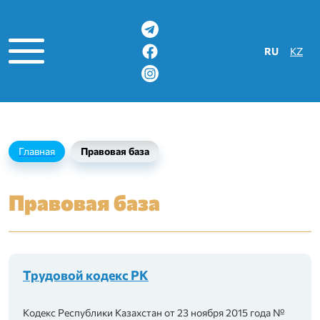
Выберите яз
RU
KZ
Главная
Правовая база
Правовая база
ации
Трудовой кодекс РК
Кодекс Республики Казахстан от 23 ноября 2015 года №