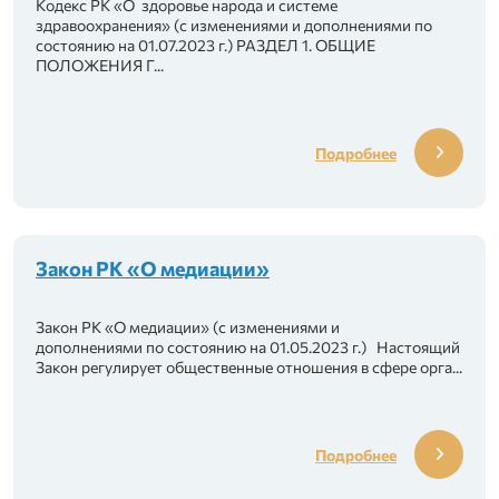
 профессиональный союз «KELESHEK»
Кодекс РК «О здоровье народа и системе
здравоохранения» (с изменениями и дополнениями по
состоянию на 01.07.2023 г.) РАЗДЕЛ 1. ОБЩИЕ
ганизаций здравоохранения «Almaty-QM»
ПОЛОЖЕНИЯ Г...
нения «Qamqor»
Подробнее
портсменов и работников в сфере спорта Тур
Закон РК «О медиации»
Закон РК «О медиации» (с изменениями и
дополнениями по состоянию на 01.05.2023 г.) Настоящий
Закон регулирует общественные отношения в сфере орга...
Подробнее