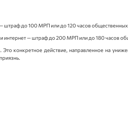
— штраф до 100 МРП или до 120 часов общественных
и интернет — штраф до 200 МРП или до 180 часов о
. Это конкретное действие, направленное на униже
приязнь.