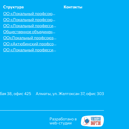
Структура
Контакты
ОО «Локальный профсоюз работников организаций здравоохранения «DENSAULYQ»
ОО «Локальный профсоюз медицинских, бюджетных организаций и смежных видов деятельности «ОҢТҮСТІК»
ОО «Локальный профессиональный союз «SENIM»
Общественное объединение «Локальный профессиональный союз «KELESHEK»
ОО«Локальный профсоюз работников организаций здравоохранения «Almaty-QM»
ОО «Актюбинский профсоюз здравоохранения «Qamqor»
ОО «Локальный профессиональный союз спортсменов и работников в сфере спорта Туркестанской области»
Абая 38, офис 425
Алматы, ул. Желтоксан 37, офис 303
Разработано в
web-студии