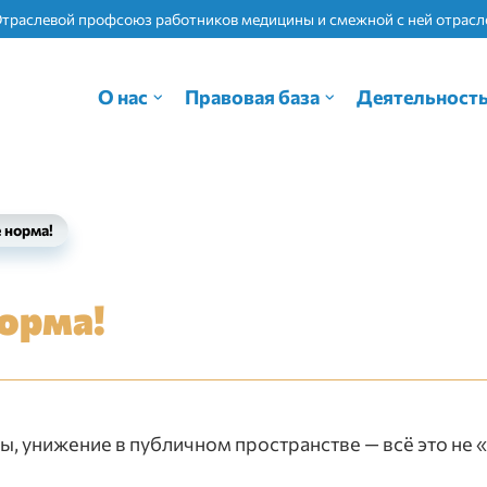
Отраслевой профсоюз работников медицины и смежной с ней отрас
О нас
Правовая база
Деятельност
 норма!
норма!
ы, унижение в публичном пространстве — всё это не 