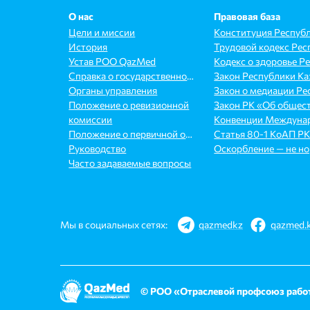
О нас
Правовая база
Цели и миссии
История
Устав РОО QazMed
Справка о государственной перерегистрации
Органы управления
Положение о ревизионной
комиссии
Положение о первичной организации
Руководство
Оскорбление — не но
Часто задаваемые вопросы
Мы в социальных сетях:
qazmedkz
qazmed.
© РОО «Отраслевой профсоюз работ