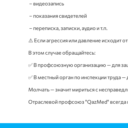
– видеозапись
– показания свидетелей
– переписка, записки, аудио и т.п.
⚠️ Если агрессия или давление исходит о
В этом случае обращайтесь:
✅ В профсоюзную организацию — для за
✅ В местный орган по инспекции труда —
Молчать — значит мириться с несправедл
Отраслевой профсоюз "QazMed" всегда г