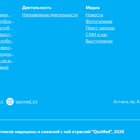
Деятельность
Медиа
Конституция Республики Казахстан
Направление деятельности
Новости
Трудовой кодекс Республики Казахстан
Фотогалерея
Кодекс о здоровье Республики Казахстан
Пресс-релизы
Закон Республики Казахстан «О профессиональных союзах»
СМИ о нас
Закон о медиации Республики Казахстан
Выступления
Закон РК «Об общественных объединениях»
Конвенции Международной организации труда
Статья 80-1 КоАП РК: не мешай работать врачу!
рма!
kz
qazmed_kz
Астана, пр. 
ников медицины и смежной с ней отраслей "QazMed", 2026