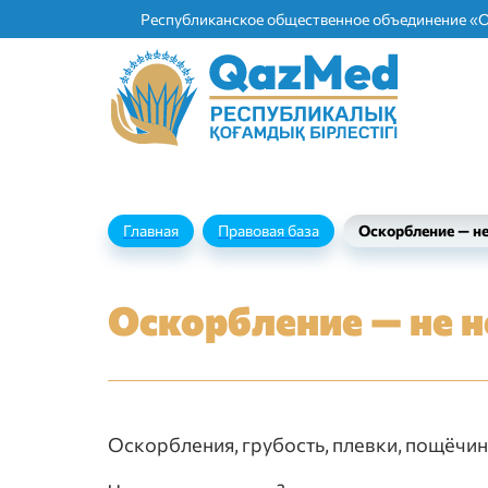
Республиканское общественное объединение «
Главная
Правовая база
Оскорбление — не
Оскорбление — не 
Оскорбления, грубость, плевки, пощёчин