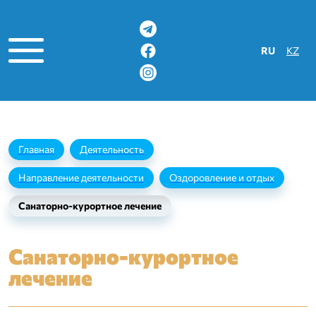
Выберите яз
RU
KZ
Главная
Деятельность
Направление деятельности
Оздоровление и отдых
Санаторно-курортное лечение
Санаторно-курортное
ации
лечение