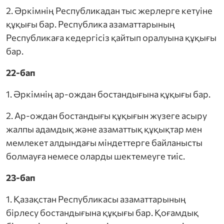
2. Әркімнің Республикадан тыс жерлерге кетуіне
құқығы бар. Республика азаматтарының
Республикаға кедергісіз қайтып оралуына құқығы
бар.
22-бап
1. Әркімнің ар-ождан бостандығына құқығы бар.
2. Ар-ождан бостандығы құқығын жүзеге асыру
жалпы адамдық және азаматтық құқықтар мен
мемлекет алдындағы міндеттерге байланысты
болмауға немесе оларды шектемеуге тиіс.
23-бап
1. Қазақстан Республикасы азаматтарының
бірлесу бостандығына құқығы бар. Қоғамдық