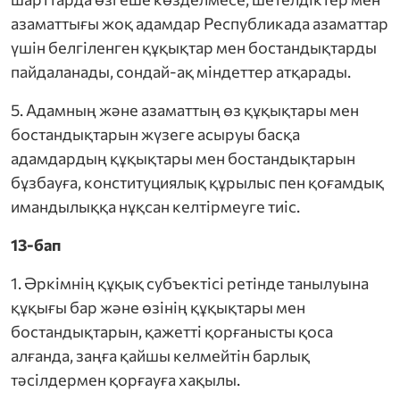
азаматтығы жоқ адамдар Республикада азаматтар
үшін белгіленген құқықтар мен бостандықтарды
пайдаланады, сондай-ақ міндеттер атқарады.
5. Адамның және азаматтың өз құқықтары мен
бостандықтарын жүзеге асыруы басқа
адамдардың құқықтары мен бостандықтарын
бұзбауға, конституциялық құрылыс пен қоғамдық
имандылыққа нұқсан келтірмеуге тиіс.
13-бап
1. Әркімнің құқық субъектісі ретінде танылуына
құқығы бар және өзінің құқықтары мен
бостандықтарын, қажетті қорғанысты қоса
алғанда, заңға қайшы келмейтін барлық
тәсілдермен қорғауға хақылы.