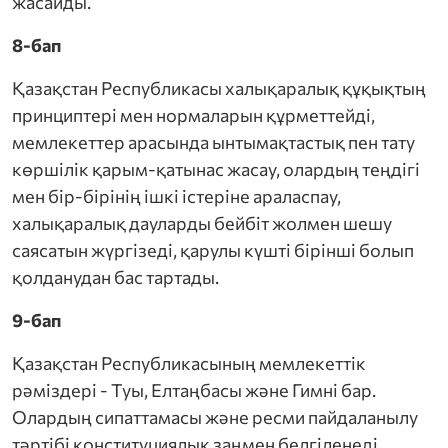
жасайды.
8-бап
Қазақстан Республикасы халықаралық құқықтың
принциптері мен нормаларын құрметтейді,
мемлекеттер арасында ынтымақтастық пен тату
көршілік қарым-қатынас жасау, олардың теңдігі
мен бір-бірінің ішкі істеріне араласпау,
халықаралық дауларды бейбіт жолмен шешу
саясатын жүргізеді, қарулы күшті бірінші болып
қолданудан бас тартады.
9-бап
Қазақстан Республикасының мемлекеттік
рәміздері - Туы, Елтаңбасы және Гимні бар.
Олардың сипаттамасы және ресми пайдаланылу
тәртібі конституциялық заңмен белгіленеді.