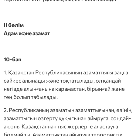
II бөлім
Адам және азамат
10-бап
1. Қазақстан Республикасының азаматтығы заңға
сәйкес алынады және тоқтатылады, ол қандай
негізде алынғанына қарамастан, бірыңғай және
тең болып табылады.
2. Республиканың азаматын азаматтығынан, өзінің
азаматтығын өзгерту құқығынан айыруға, сондай-
ақ оны Қазақстаннан тыс жерлерге аластауға
болмайды. Азаматтықтан айыруға террористік