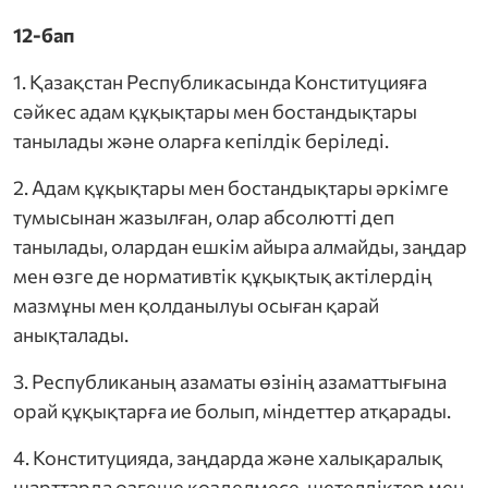
12-бап
1. Қазақстан Республикасында Конституцияға
сәйкес адам құқықтары мен бостандықтары
танылады және оларға кепілдік беріледі.
2. Адам құқықтары мен бостандықтары әркімге
тумысынан жазылған, олар абсолютті деп
танылады, олардан ешкім айыра алмайды, заңдар
мен өзге де нормативтік құқықтық актілердің
мазмұны мен қолданылуы осыған қарай
анықталады.
3. Республиканың азаматы өзінің азаматтығына
орай құқықтарға ие болып, міндеттер атқарады.
4. Конституцияда, заңдарда және халықаралық
шарттарда өзгеше көзделмесе, шетелдіктер мен