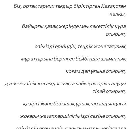
Бiз, ортақ тарихи тағдыр бiрiктiрген Қазақстан
халқы,
байырғы қазақ жерiнде мемлекеттiлiк құра
отырып,
өзiмiздi еркiндiк, теңдiк және татулық
мұраттарына берiлген бейбiтшiл азаматтық
қоғам деп ұғына отырып,
ясы
дүниежүзiлiк қоғамдастықта лайықты орын алуды
тілей отырып,
сі
қазіргі және болашақ ұрпақтар алдындағы
ақтау кодексі
жоғары жауапкершілігімізді сезіне отырып,
бликасының Заңы
өзіміздің егемендік құқығымызды негізге ала