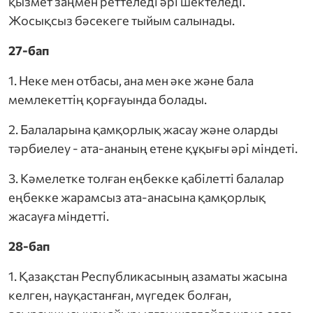
қызмет заңмен реттеледі әрі шектеледі.
Жосықсыз бәсекеге тыйым салынады.
27-бап
1. Неке мен отбасы, ана мен әке және бала
мемлекеттің қорғауында болады.
2. Балаларына қамқорлық жасау және оларды
тәрбиелеу - ата-ананың етене құқығы әрі міндеті.
3. Кәмелетке толған еңбекке қабілетті балалар
еңбекке жарамсыз ата-анасына қамқорлық
жасауға міндетті.
28-бап
1. Қазақстан Республикасының азаматы жасына
келген, науқастанған, мүгедек болған,