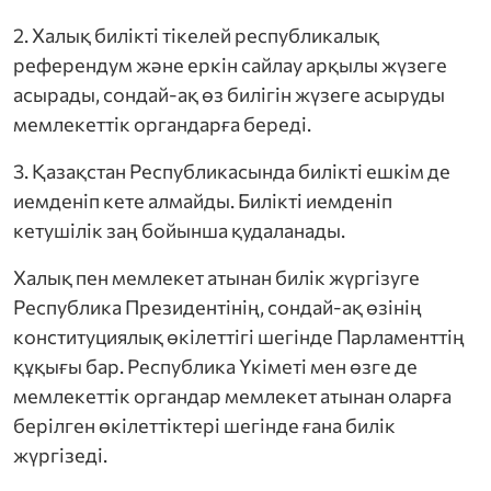
2. Халық билікті тікелей республикалық
референдум және еркін сайлау арқылы жүзеге
асырады, сондай-ақ өз билігін жүзеге асыруды
мемлекеттік органдарға береді.
3. Қазақстан Республикасында билікті ешкім де
иемденіп кете алмайды. Билікті иемденіп
кетушілік заң бойынша қудаланады.
Халық пен мемлекет атынан билік жүргізуге
Республика Президентінің, сондай-ақ өзінің
конституциялық өкілеттігі шегінде Парламенттің
құқығы бар. Республика Үкіметі мен өзге де
мемлекеттік органдар мемлекет атынан оларға
берілген өкілеттіктері шегінде ғана билік
жүргізеді.