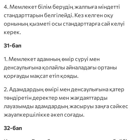
4. Мемлекет білім берудің жалпыға міндетті
стандарттарын белгілейді. Кез келген оқу
орнының қызметі осы стандарттарға сай келуі
керек.
31-бап
1. Мемлекет адамның өмір сүруі мен
денсаулығына қолайлы айналадағы ортаны
қорғауды мақсат етіп қояды.
2. Адамдардың өмірі мен денсаулығына қатер
төндіретін деректер мен жағдаяттарды
лауазымды адамдардың жасыруы заңға сәйкес
жауапкершілікке әкеп соғады.
32-бап