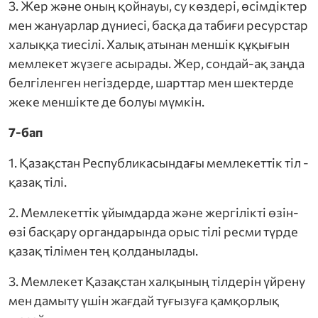
3. Жер жəне оның қойнауы, су көздері, өсімдіктер
мен жануарлар дүниесі, басқа да табиғи ресурстар
халыққа тиесілі. Халық атынан меншік құқығын
мемлекет жүзеге асырады. Жер, сондай-ақ заңда
белгіленген негіздерде, шарттар мен шектерде
жеке меншікте де болуы мүмкін.
7-бап
1. Қазақстан Республикасындағы мемлекеттік тіл -
қазақ тілі.
2. Мемлекеттік ұйымдарда және жергілікті өзін-
өзі басқару органдарында орыс тілі ресми түрде
қазақ тілімен тең қолданылады.
3. Мемлекет Қазақстан халқының тілдерін үйрену
мен дамыту үшін жағдай туғызуға қамқорлық