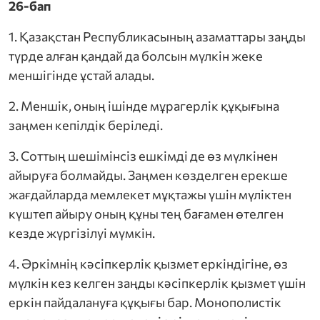
26-бап
1. Қазақстан Республикасының азаматтары заңды
түрде алған қандай да болсын мүлкін жеке
меншігінде ұстай алады.
2. Меншік, оның ішінде мұрагерлік құқығына
заңмен кепілдік беріледі.
3. Соттың шешімінсіз ешкімді де өз мүлкінен
айыруға болмайды. Заңмен көзделген ерекше
жағдайларда мемлекет мұқтажы үшін мүліктен
күштеп айыру оның құны тең бағамен өтелген
кезде жүргізілуі мүмкін.
4. Әркімнің кәсіпкерлік қызмет еркіндігіне, өз
мүлкін кез келген заңды кәсіпкерлік қызмет үшін
еркін пайдалануға құқығы бар. Монополистік