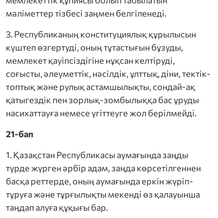
мемлекеттік құпиясы болып табылатын
мәліметтер тізбесі заңмен белгіленеді.
3. Республиканың конституциялық құрылысын
күштеп өзгертуді, оның тұтастығын бұзуды,
мемлекет қауіпсіздігіне нұқсан келтіруді,
соғысты, әлеуметтік, нәсілдік, ұлттық, діни, тектік-
топтық және рулық астамшылықты, сондай-ақ
қатыгездік пен зорлық-зомбылыққа бас ұруды
насихаттауға немесе үгіттеуге жол берілмейді.
21-бап
1. Қазақстан Республикасы аумағында заңды
түрде жүрген әрбір адам, заңда көрсетілгеннен
басқа реттерде, оның аумағында еркін жүріп-
тұруға және тұрғылықты мекенді өз қалауынша
таңдап алуға құқығы бар.