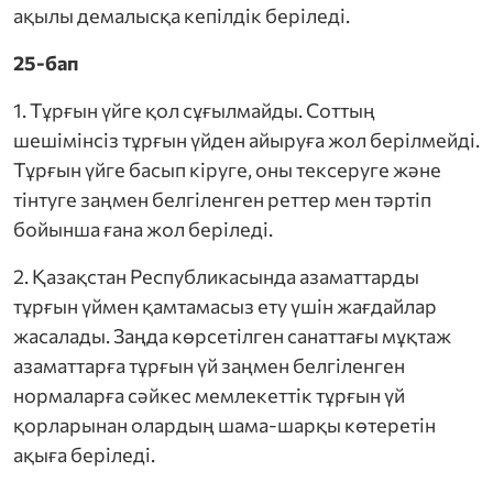
ақылы демалысқа кепілдік беріледі.
25-бап
1. Тұрғын үйге қол сұғылмайды. Соттың
шешімінсіз тұрғын үйден айыруға жол берілмейді.
Тұрғын үйге басып кіруге, оны тексеруге және
тінтуге заңмен белгіленген реттер мен тәртіп
бойынша ғана жол беріледі.
2. Қазақстан Республикасында азаматтарды
тұрғын үймен қамтамасыз ету үшін жағдайлар
жасалады. Заңда көрсетілген санаттағы мұқтаж
азаматтарға тұрғын үй заңмен белгіленген
нормаларға сәйкес мемлекеттік тұрғын үй
қорларынан олардың шама-шарқы көтеретін
ақыға беріледі.