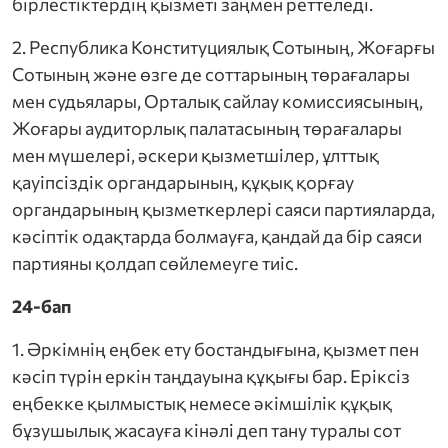
бірлестіктердің қызметі заңмен реттеледі.
2. Республика Конституциялық Сотының, Жоғарғы
Сотының жəне өзге де соттарының төрағалары
мен судьялары, Орталық сайлау комиссиясының,
Жоғары аудиторлық палатасының төрағалары
мен мүшелері, əскери қызметшілер, ұлттық
қауіпсіздік органдарының, құқық қорғау
органдарының қызметкерлері саяси партияларда,
кəсіптік одақтарда болмауға, қандай да бір саяси
партияны қолдап сөйлемеуге тиіс.
24-бап
1. Əркімнің еңбек ету бостандығына, қызмет пен
кəсіп түрін еркін таңдауына құқығы бар. Еріксіз
еңбекке қылмыстық немесе əкімшілік құқық
бұзушылық жасауға кінəлі деп тану туралы сот