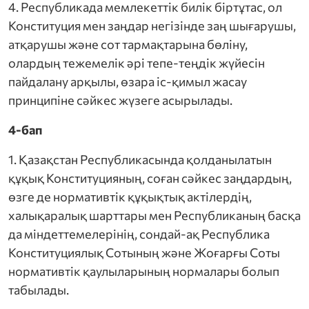
4. Республикада мемлекеттік билік біртұтас, ол
Конституция мен заңдар негізінде заң шығарушы,
атқарушы және сот тармақтарына бөліну,
олардың тежемелік әрі тепе-теңдік жүйесін
пайдалану арқылы, өзара іс-қимыл жасау
принципіне сәйкес жүзеге асырылады.
4-бап
1. Қазақстан Республикасында қолданылатын
құқық Конституцияның, соған сәйкес заңдардың,
өзге де нормативтік құқықтық актілердің,
халықаралық шарттары мен Республиканың басқа
да міндеттемелерінің, сондай-ақ Республика
Конституциялық Сотының және Жоғарғы Соты
нормативтік қаулыларының нормалары болып
табылады.