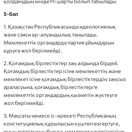
қолданудың міндетті шарты болып табылады.
5-бап
1. Қазақстан Республикасында идеологиялық
және саяси әр-алуандылық танылады.
Мемлекеттік органдарда партия ұйымдарын
құруға жол берілмейді.
2. Қоғамдық бірлестіктер заң алдында бірдей.
Қоғамдық бірлестіктер ісіне мемлекеттің және
мемлекет ісіне қоғамдық бірлестіктердің заңсыз
араласуына, қоғамдық бірлестіктерге
мемлекеттік органдардың қызметін жүктеуге
жол берілмейді.
3. Мақсаты немесе іс-әрекеті Республиканың
конституциялық құрылысын күштеп өзгертуге,
оның тұтастығын бұзуға, мемлекет қауіпсіздігіне