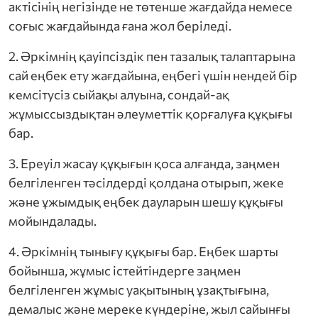
актісінің негізінде не төтенше жағдайда немесе
соғыс жағдайында ғана жол беріледі.
2. Әркімнің қауіпсіздік пен тазалық талаптарына
сай еңбек ету жағдайына, еңбегі үшін нендей бір
кемсітусіз сыйақы алуына, сондай-ақ
жұмыссыздықтан әлеуметтік қорғалуға құқығы
бар.
3. Ереуіл жасау құқығын қоса алғанда, заңмен
белгіленген тәсілдерді қолдана отырып, жеке
және ұжымдық еңбек дауларын шешу құқығы
мойындалады.
4. Әркімнің тынығу құқығы бар. Еңбек шарты
бойынша, жұмыс істейтіндерге заңмен
белгіленген жұмыс уақытының ұзақтығына,
демалыс және мереке күндеріне, жыл сайынғы