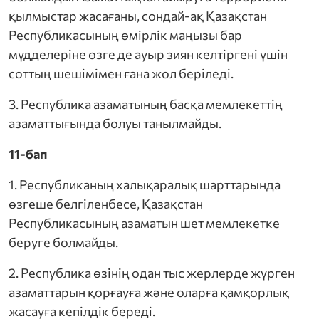
қылмыстар жасағаны, сондай-ақ Қазақстан
Республикасының өмірлік маңызы бар
мүдделеріне өзге де ауыр зиян келтіргені үшін
соттың шешімімен ғана жол беріледі.
3. Республика азаматының басқа мемлекеттің
азаматтығында болуы танылмайды.
11-бап
1. Республиканың халықаралық шарттарында
өзгеше белгіленбесе, Қазақстан
Республикасының азаматын шет мемлекетке
беруге болмайды.
2. Республика өзінің одан тыс жерлерде жүрген
азаматтарын қорғауға және оларға қамқорлық
жасауға кепілдік береді.