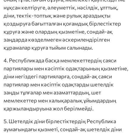
нұқсан келтіруге, әлеуметтік, нәсілдік, ұлттық,
діни, тектік-топтық және рулық араздықты
қоздыруға бағытталған қоғамдық бірлестіктер
құруға және олардың қызметіне, сондай-ақ
заңдарда көзделмеген әскерилендірілген
құрамалар құруға тыйым салынады.
4. Республикада басқа мемлекеттердің саяси
партиялары мен кәсіптік одақтарының қызметіне,
діни негіздегі партияларға, сондай-ақ саяси
партиялар мен кәсіптік одақтарды шетелдік
заңды тұлғалар мен азаматтардың, шет
мемлекеттер мен халықаралық ұйымдардың
қаржыландыруына жол берілмейді.
5. Шетелдік діни бірлестіктердің Республика
аумағындағы қызметі, сондай-ақ шетелдік діни