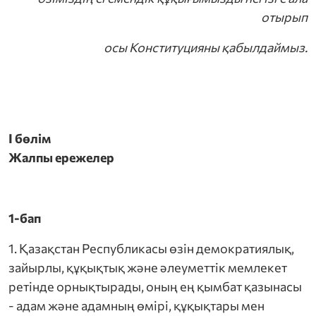
отырып
иялары
осы Конституцияны қабылдаймыз.
туралы» Заңы
 жылғы 31 желтоқсандағы № 1193 қаулысы
н Республикасының заңы
I бөлім
Жалпы ережелер
уге кедергі келтірме!
1-бап
1. Қазақстан Республикасы өзін демократиялық,
зайырлы, құқықтық және әлеуметтік мемлекет
ретінде орнықтырады, оның ең қымбат қазынасы
- адам және адамның өмірі, құқықтары мен