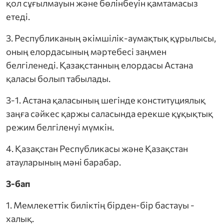
қол сұғылмауын және бөлінбеуін қамтамасыз
етеді.
қызметкерлерінің жергілікті кәсіподағы» ҚБ
3. Республиканың әкімшілік-аумақтық құрылысы,
оның елордасының мәртебесі заңмен
подағы» ҚБ
белгіленеді. Қазақстанның елордасы Астана
қаласы болып табылады.
порт саласындағы қызметкерлерінің жергілікт
3-1. Астана қаласының шегінде конституциялық
Б
заңға сәйкес қаржы саласында ерекше құқықтық
режим белгіленуі мүмкін.
4. Қазақстан Республикасы және Қазақстан
атауларының мәні барабар.
3-бап
1. Мемлекеттік биліктің бірден-бір бастауы -
халық.