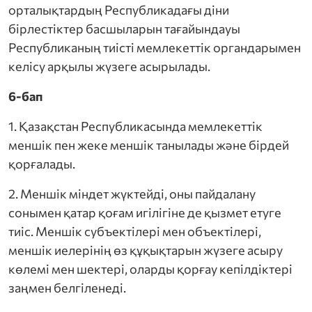
орталықтардың Республикадағы діни
бірлестіктер басшыларын тағайындауы
Республиканың тиісті мемлекеттік органдарымен
келісу арқылы жүзеге асырылады.
6-бап
1. Қазақстан Республикасында мемлекеттік
меншік пен жеке меншік танылады және бірдей
қорғалады.
2. Меншік міндет жүктейді, оны пайдалану
сонымен қатар қоғам игілігіне де қызмет етуге
тиіс. Меншік субъектілері мен объектілері,
меншік иелерінің өз құқықтарын жүзеге асыру
көлемі мен шектері, оларды қорғау кепілдіктері
заңмен белгіленеді.