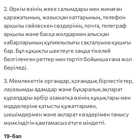
2. Әркім өзінің жеке салымдары мен жинаған
қаражатының, жазысқан хаттарының, телефон
арқылы сөйлескен сөздерінің, почта, телеграф
арқылы және басқа жолдармен алысқан
хабарларының құпиялылығы сақталуына құқығы
бар. Бұл құқықты шектеуге заңда тікелей
белгіленген реттер мен тәртіп бойынша ғана жол
беріледі.
3. Мемлекеттік органдар, қоғамдық бірлестіктер,
лауазымды адамдар және бұқаралық ақпарат
құралдары әрбір азаматқа өзінің құқықтары мен
мүдделеріне қатысты құжаттармен,
шешімдермен және ақпарат көздерімен танысу
мүмкіндігін қамтамасыз етуге міндетті.
19-бап