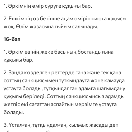
1. Әркімнің өмір сүруге құқығы бар.
2. Ешкімнің өз бетінше адам өмірін қиюға хақысы
жоқ. Өлім жазасына тыйым салынады.
16-бап
1. Әркім өзінің жеке басының бостандығына
құқығы бар.
2. Заңда көзделген реттерде ғана және тек қана
соттың санкциясымен тұтқындауға және қамауда
ұстауға болады, тұтқындалған адамға шағымдану
құқығы беріледі. Соттың санкциясынсыз адамды
жетпіс екі сағаттан аспайтын мерзімге ұстауға
болады.
3. Ұсталған, тұтқындалған, қылмыс жасады деп