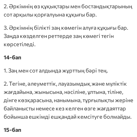
2. Әркімнің өз құқықтары мен бостандықтарының
сот арқылы қорғалуына құқығы бар.
3. Әркімнің білікті заң көмегін алуға құқығы бар.
Заңда көзделген реттерде заң көмегі тегін
көрсетіледі.
14-бап
1. Заң мен сот алдында жұрттың бәрі тең.
2. Тегіне, әлеуметтік, лауазымдық және мүліктік
жағдайына, жынысына, нәсіліне, ұлтына, тіліне,
дінге көзқарасына, нанымына, тұрғылықты жеріне
байланысты немесе кез келген өзге жағдаяттар
бойынша ешкімді ешқандай кемсітуге болмайды.
15-бап