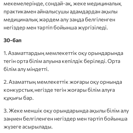
мекемелерінде, сондай-ақ, жеке медициналық
практикамен айналысушы адамдардан ақылы
медициналық жәрдем алу заңда белгіленген
негіздер мен тәртіп бойынша жүргізіледі.
30-бап
1. Азаматтардың мемлекеттік оқу орындарында
тегін орта білім алуына кепілдік беріледі. Орта
білім алу міндетті.
2. Азаматтың мемлекеттік жоғары оқу орнында
конкурстық негізде тегін жоғары білім алуға
құқығы бар.
3. Жеке меншік оқу орындарында ақылы білім алу
заңмен белгіленген негіздер мен тәртіп бойынша
жүзеге асырылады.