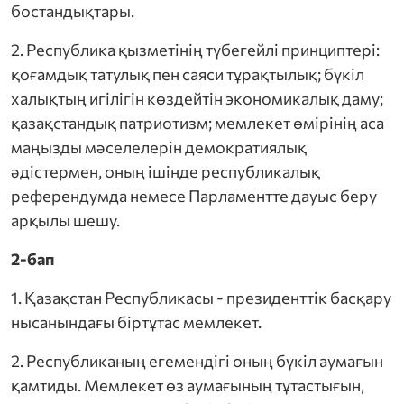
бостандықтары.
2. Республика қызметінің түбегейлі принциптері:
қоғамдық татулық пен саяси тұрақтылық; бүкіл
халықтың игілігін көздейтін экономикалық даму;
қазақстандық патриотизм; мемлекет өмірінің аса
маңызды мәселелерін демократиялық
әдістермен, оның ішінде республикалық
референдумда немесе Парламентте дауыс беру
арқылы шешу.
2-бап
1. Қазақстан Республикасы - президенттік басқару
жұмыскерлерінің жергілікті кәсіподағы» қоғ
нысанындағы біртұтас мемлекет.
2. Республиканың егемендігі оның бүкіл аумағын
мдар және аралас салалық «ОҢТҮСТІК» кәсіп
қамтиды. Мемлекет өз аумағының тұтастығын,