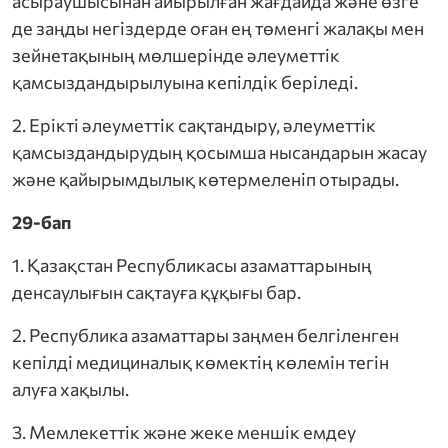
асыраушысынан айырылған жағдайда және өзге
де заңды негіздерде оған ең төменгі жалақы мен
зейнетақының мөлшерінде әлеуметтік
қамсыздандырылуына кепілдік беріледі.
2. Ерікті әлеуметтік сақтандыру, әлеуметтік
қамсыздандырудың қосымша нысандарын жасау
және қайырымдылық көтермеленіп отырады.
29-бап
1. Қазақстан Республикасы азаматтарының
денсаулығын сақтауға құқығы бар.
2. Республика азаматтары заңмен белгіленген
кепілді медициналық көмектің көлемін тегін
алуға хақылы.
3. Мемлекеттік және жеке меншік емдеу