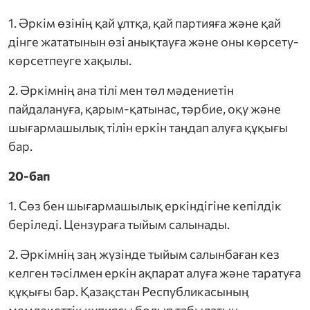
1. Әркім өзінің қай ұлтқа, қай партияға және қай
дінге жататынын өзі анықтауға және оны көрсету-
көрсетпеуге хақылы.
2. Әркімнің ана тілі мен төл мәдениетін
пайдалануға, қарым-қатынас, тәрбие, оқу және
шығармашылық тілін еркін таңдап алуға құқығы
бар.
20-бап
1. Сөз бен шығармашылық еркіндігіне кепілдік
беріледі. Цензураға тыйым салынады.
2. Әркімнің заң жүзінде тыйым салынбаған кез
келген тәсілмен еркін ақпарат алуға және таратуға
құқығы бар. Қазақстан Республикасының