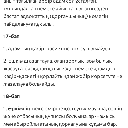
айып тағылған әрбір адам сол ұсталған,
тұтқындалған немесе айып тағылған кезден
бастап адвокаттың (қорғаушының) көмегін
пайдалануға құқылы.
17-бап
1. Адамның қадір-қасиетіне қол сұғылмайды.
2. Ешкімді азаптауға, оған зорлық-зомбылық
жасауға, басқадай қатыгездік немесе адамдық
қадір-қасиетін қорлайтындай жәбір көрсетуге не
жазалауға болмайды.
18-бап
1. Әркімнің жеке өміріне қол сұғылмауына, өзінің
және отбасының құпиясы болуына, ар-намысы
мен абыройлы атының қорғалуына құқығы бар.